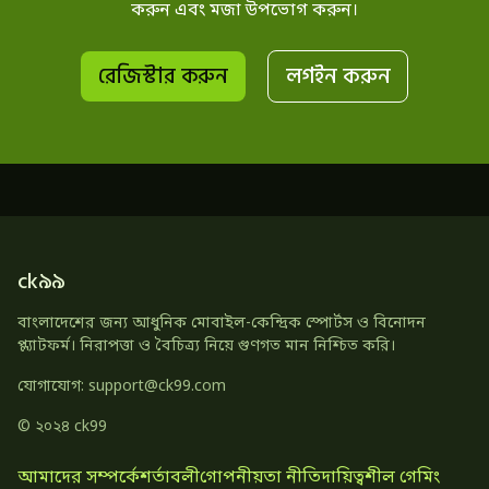
করুন এবং মজা উপভোগ করুন।
রেজিস্টার করুন
লগইন করুন
ck৯৯
বাংলাদেশের জন্য আধুনিক মোবাইল-কেন্দ্রিক স্পোর্টস ও বিনোদন
প্ল্যাটফর্ম। নিরাপত্তা ও বৈচিত্র্য নিয়ে গুণগত মান নিশ্চিত করি।
যোগাযোগ:
support@ck99.com
© ২০২৪ ck99
আমাদের সম্পর্কে
শর্তাবলী
গোপনীয়তা নীতি
দায়িত্বশীল গেমিং